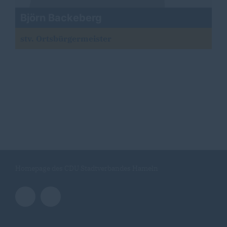
Björn Backeberg
stv. Ortsbürgermeister
Homepage des CDU Stadtverbandes Hameln