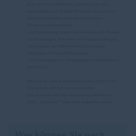
nicht nur Geld und Material, sondern gerade auch
einsatzwillige und -freudige Mitstreiter, die uns durch
ihre Arbeitskraft (also durch Zeit) unterstützen.
Das kann zum Beispiel sein
- zur Unterstützung unserer Geschäftsstelle (z.B. Eintüten
von Einladungen, Vorbereiten von Tagungsunterlagen),
- beim Einsatz zur Wählerwerbung (Canvassing,
Verteilung von Flyern, Plakatierung),
- zur Unterstützung bei Veranstaltungen (Ordnerdienste)
und und und...
Sprechen Sie einfach diesbezüglich einen Vertreter der
CDU an oder schicken Sie uns eine eMail.
Eine steuerrelevante Spendenquittung kann für eine
solche „Zeitspende“ leider nicht ausgestellt werden.
Was können Sie noch