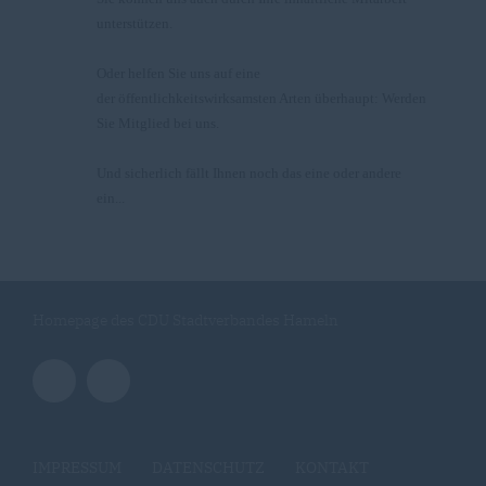
unterstützen.
Oder helfen Sie uns auf eine
der öffentlichkeitswirksamsten Arten überhaupt: Werden
Sie Mitglied bei uns.
Und sicherlich fällt Ihnen noch das eine oder andere
ein...
Homepage des CDU Stadtverbandes Hameln
IMPRESSUM
DATENSCHUTZ
KONTAKT