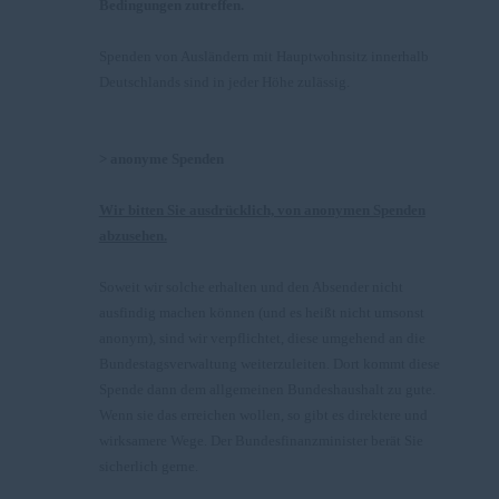
Bedingungen zutreffen.
Spenden von Ausländern mit Hauptwohnsitz innerhalb
Deutschlands sind in jeder Höhe zulässig.
> anonyme Spenden
Wir bitten Sie ausdrücklich, von anonymen Spenden
abzusehen.
Soweit wir solche erhalten und den Absender nicht
ausfindig machen können (und es heißt nicht umsonst
anonym), sind wir verpflichtet, diese umgehend an die
Bundestagsverwaltung weiterzuleiten. Dort kommt diese
Spende dann dem allgemeinen Bundeshaushalt zu gute.
Wenn sie das erreichen wollen, so gibt es direktere und
wirksamere Wege. Der Bundesfinanzminister berät Sie
sicherlich gerne.