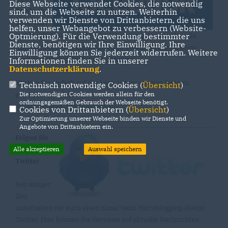
Diese Webseite verwendet Cookies, die notwendig
sind, um die Webseite zu nutzen. Weiterhin
Facebook-
verwenden wir Dienste von Drittanbietern, die uns
Seite. Hier
helfen, unser Webangebot zu verbessern (Website-
Optmierung). Für die Verwendung bestimmter
veröffentlichen wir mehr oder minder regelmäßig aktuelle
Dienste, benötigen wir Ihre Einwilligung. Ihre
Informationen und Einladungen zu Veranstaltungen, sowie
Einwilligung können Sie jederzeit widerrufen. Weitere
auch gelegentlich Bilder von Aktionen.
Informationen finden Sie in unserer
Datenschutzerklärung
.
Klicken Sie einfach auf das Logo, um zu unserer Seite zu
Technisch notwendige Cookies (
Übersicht
)
Die notwendigen Cookies werden allein für den
gelangen, oder hier:
ordnungsgemäßen Gebrauch der Webseite benötigt.
www.facebook.com/cduhameln
Cookies von Drittanbietern (
Übersicht
)
Zur Optimierung unserer Webseite binden wir Dienste und
Angebote von Drittanbietern ein.
Folgen Sie
Alle akzeptieren
Auswahl speichern
uns bei
Twitter
Seit einiger
Zeit
unterhalten wir auch einen Kanal beim Microblogging-Dienst
Twitter. Hier können Sie Verweise auf aktuelle Nachrichten