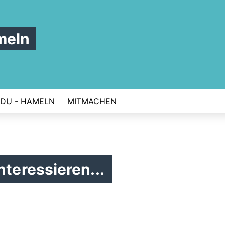
meln
DU - HAMELN
MITMACHEN
nteressieren...