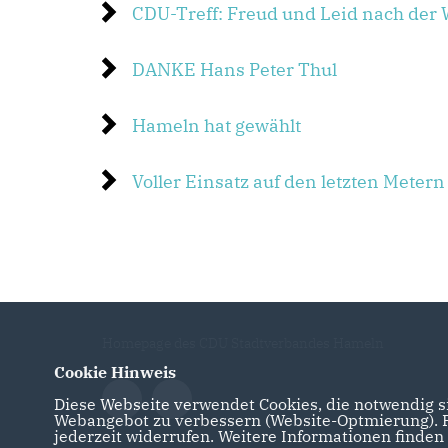
CDU-Treff: Freud und Leid nach der 
DANKE Hans Peter Thul
Hameln hat gewählt
Voller Einsatz auf den letzten Metern
Homepage des CDU Stadtverbandes Hameln
Cookie Hinweis
Diese Webseite verwendet Cookies, die notwendig si
Webangebot zu verbessern (Website-Optmierung). Fü
jederzeit widerrufen. Weitere Informationen finden